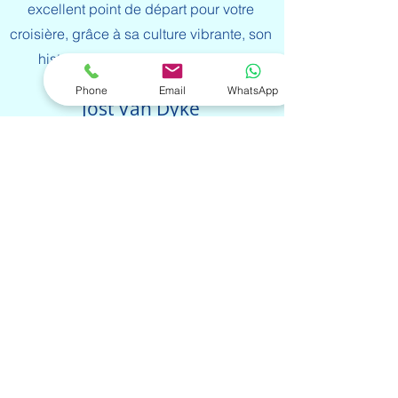
excellent point de départ pour votre
croisière, grâce à sa culture vibrante, son
histoire et sa vie sociale animée.
Phone
Email
WhatsApp
Jost Van Dyke
White Bay abrite le célèbre Soggy Dollar
Bar et est bordée d’une plage de sable à
couper le souffle et d’eaux chaudes
couleur aigue-marine. Great Harbour est
la petite ville paisible de Jost Van Dyke,
avec une atmosphère caribéenne
décontractée et le fameux Foxy’s Bar and
Restaurant. Explorez les Bubblies, entre
Little Jost Van Dyke, avec sa belle plage
et le puissant ressac de l’océan.
Émerveillez-vous devant la beauté